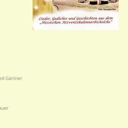
ed Gärtner
auer